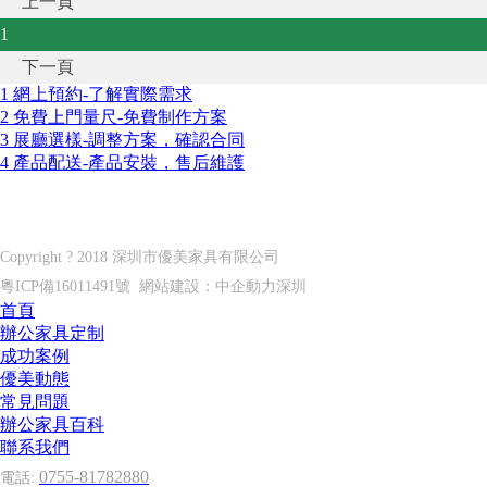
上一頁
1
下一頁
1 網上預約-了解實際需求
2 免費上門量尺-免費制作方案
3 展廳選樣-調整方案，確認合同
4 產品配送-產品安裝，售后維護
深圳市優美家具有限公司
Shenzhen U?MEI furniture co. LTD
Copyright ? 2018 深圳市優美家具有限公司
粵ICP備16011491號
網站建設：
中企動力
深圳
首頁
辦公家具定制
成功案例
優美動態
常見問題
辦公家具百科
聯系我們
0755-81782880
電話: