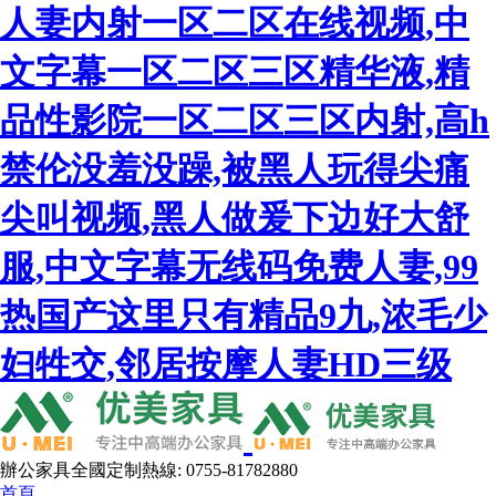
人妻内射一区二区在线视频,中
文字幕一区二区三区精华液,精
品性影院一区二区三区内射,高h
禁伦没羞没躁,被黑人玩得尖痛
尖叫视频,黑人做爰下边好大舒
服,中文字幕无线码免费人妻,99
热国产这里只有精品9九,浓毛少
妇牲交,邻居按摩人妻HD三级
辦公家具全國定制熱線: 0755-81782880
首頁