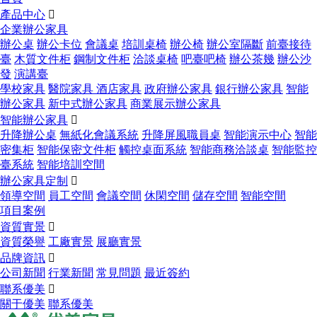
產品中心

企業辦公家具
辦公桌
辦公卡位
會議桌
培訓桌椅
辦公椅
辦公室隔斷
前臺接待
臺
木質文件柜
鋼制文件柜
洽談桌椅
吧臺吧椅
辦公茶幾
辦公沙
發
演講臺
學校家具
醫院家具
酒店家具
政府辦公家具
銀行辦公家具
智能
辦公家具
新中式辦公家具
商業展示辦公家具
智能辦公家具

升降辦公桌
無紙化會議系統
升降屏風職員桌
智能演示中心
智能
密集柜
智能保密文件柜
觸控桌面系統
智能商務洽談桌
智能監控
臺系統
智能培訓空間
辦公家具定制

領導空間
員工空間
會議空間
休閑空間
儲存空間
智能空間
項目案例
資質實景

資質榮譽
工廠實景
展廳實景
品牌資訊

公司新聞
行業新聞
常見問題
最近簽約
聯系優美

關于優美
聯系優美