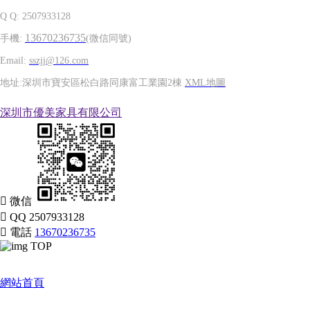
Q Q: 2507933128
13670236735
手機:
(微信同號)
Email:
sszjj@126.com
地址:深圳市寶安區松白路同康富工業園2棟
XML地圖
深圳市優美家具有限公司

微信

QQ
2507933128

電話
13670236735
TOP
網站首頁