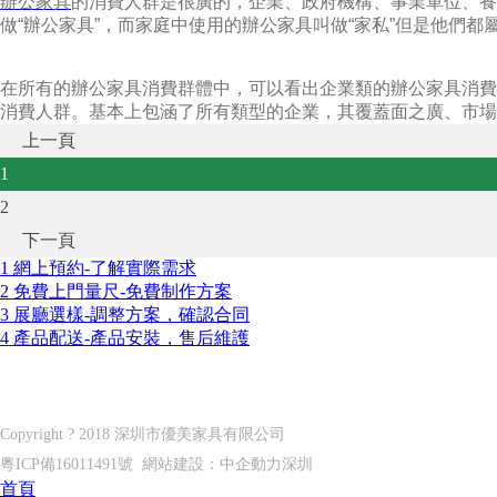
辦公家具
的消費人群是很廣的，企業、政府機構、事業單位、養
做“辦公家具”，而家庭中使用的辦公家具叫做“家私”但是他們都
在所有的辦公家具消費群體中，可以看出企業類的辦公家具消費
消費人群。基本上包涵了所有類型的企業，其覆蓋面之廣、市場
上一頁
1
2
下一頁
1 網上預約-了解實際需求
2 免費上門量尺-免費制作方案
3 展廳選樣-調整方案，確認合同
4 產品配送-產品安裝，售后維護
深圳市優美家具有限公司
Shenzhen U?MEI furniture co. LTD
Copyright ? 2018 深圳市優美家具有限公司
粵ICP備16011491號
網站建設：
中企動力
深圳
首頁