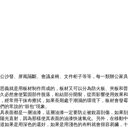
公沙發、屏風隔斷、會議桌椅、文件柜子等等，每一類辦公家具
思義就是用板材制作而成的，板材又可以分為防火板、夾板和普
久必然會使緊固部件脫落，粘結部分開裂，從而影響使用效果和
，經常用干抹布擦拭，如果長期處于潮濕的環境下，板材會發霉
們的常說的“鼓包”現象。
具表面都是一層油漆，這層油漆一定要防止被銳器刮傷，如果刮
陽光直射，因為那樣使其表面的油漆快速氧化。另外，在移動中
道如果是用深色的還好，如果是用淺色的布料就會很容易臟，十