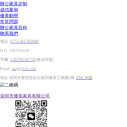
辦公家具定制
成功案例
優美動態
常見問題
辦公家具百科
聯系我們
0755-81782880
電話:
Q Q: 2507933128
13670236735
手機:
(微信同號)
Email:
sszjj@126.com
地址:深圳市寶安區松白路同康富工業園2棟
XML地圖
深圳市優美家具有限公司