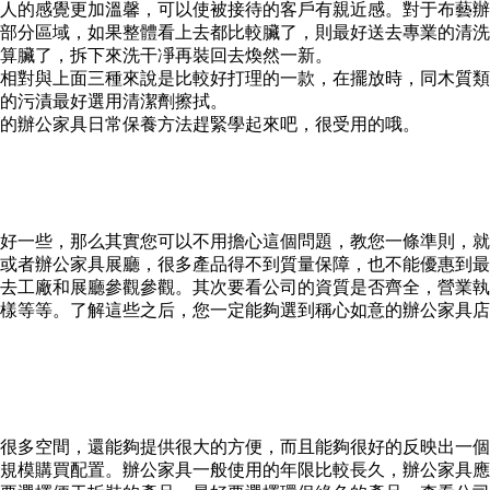
人的感覺更加溫馨，可以使被接待的客戶有親近感。對于布藝辦
部分區域，如果整體看上去都比較臟了，則最好送去專業的清洗
算臟了，拆下來洗干凈再裝回去煥然一新。
相對與上面三種來說是比較好打理的一款，在擺放時，同木質類
的污漬最好選用清潔劑擦拭。
的辦公家具日常保養方法趕緊學起來吧，很受用的哦。
好一些，那么其實您可以不用擔心這個問題，教您一條準則，就
或者辦公家具展廳，很多產品得不到質量保障，也不能優惠到最
去工廠和展廳參觀參觀。其次要看公司的資質是否齊全，營業執
樣等等。了解這些之后，您一定能夠選到稱心如意的辦公家具店
很多空間，還能夠提供很大的方便，而且能夠很好的反映出一個
規模購買配置。辦公家具一般使用的年限比較長久，辦公家具應