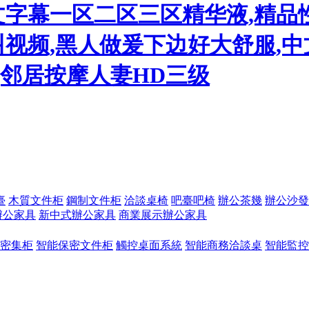
文字幕一区二区三区精华液,精品
视频,黑人做爰下边好大舒服,中
,邻居按摩人妻HD三级
臺
木質文件柜
鋼制文件柜
洽談桌椅
吧臺吧椅
辦公茶幾
辦公沙發
辦公家具
新中式辦公家具
商業展示辦公家具
密集柜
智能保密文件柜
觸控桌面系統
智能商務洽談桌
智能監控