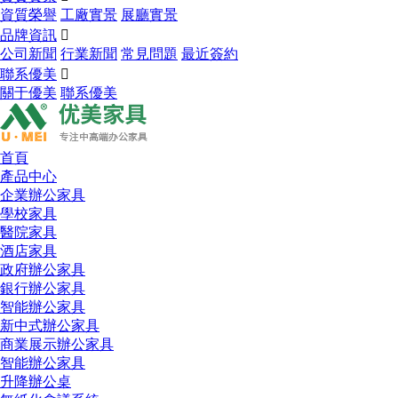
資質榮譽
工廠實景
展廳實景
品牌資訊

公司新聞
行業新聞
常見問題
最近簽約
聯系優美

關于優美
聯系優美
首頁
產品中心
企業辦公家具
學校家具
醫院家具
酒店家具
政府辦公家具
銀行辦公家具
智能辦公家具
新中式辦公家具
商業展示辦公家具
智能辦公家具
升降辦公桌