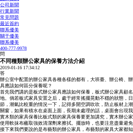
公司新聞
行業新聞
常見問題
最近簽約
聯系優美
關于優美
聯系優美
400-777-9978
問
不同種類辦公家具的保養方法介紹
2019-01-16 17:34:12
答
辦公室中配置的辦公家具各種各樣的都有，大班臺、辦公椅、辦
具應該如何區分保養呢？
首先我們講的是板式辦公家具應該如何保養，板式辦公家具顧名
地。倘若板式家具安置之后，處于經常搖擺晃動不穩的狀態，日
節，潮氣比較重的情況一下，記得多開空調吹吹，防止板材上潮
關窗，如果有積水在桌面上面，長期未處理的話，桌面會出現我
實木類的家具保養比板式類的家具保養要更加講究，實木辦公家
使用軟抹布蘸取強效清潔劑來擦拭。擺放時，也要注意盡量避免
接下來我們要說的是布藝類的辦公家具，布藝類的家具大家都知