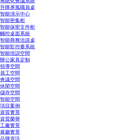
無紙化會議系統
升降屏風職員桌
智能演示中心
智能密集柜
智能保密文件柜
觸控桌面系統
智能商務洽談桌
智能監控臺系統
智能培訓空間
辦公家具定制
領導空間
員工空間
會議空間
休閑空間
儲存空間
智能空間
項目案例
資質實景
資質榮譽
工廠實景
展廳實景
品牌資訊