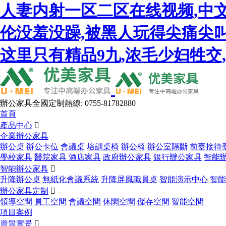
人妻内射一区二区在线视频,中
伦没羞没躁,被黑人玩得尖痛尖叫
这里只有精品9九,浓毛少妇牲交
辦公家具全國定制熱線: 0755-81782880
首頁
產品中心

企業辦公家具
辦公桌
辦公卡位
會議桌
培訓桌椅
辦公椅
辦公室隔斷
前臺接待
學校家具
醫院家具
酒店家具
政府辦公家具
銀行辦公家具
智能
智能辦公家具

升降辦公桌
無紙化會議系統
升降屏風職員桌
智能演示中心
智能
辦公家具定制

領導空間
員工空間
會議空間
休閑空間
儲存空間
智能空間
項目案例
資質實景
