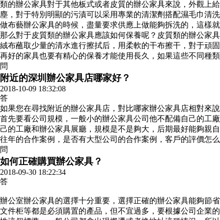
類的辦公家具對于其他板式或者皮質的辦公家具來說，外觀上給
塵，對于特別明顯的污漬可以采用專業的清潔劑搭配濕毛巾清洗
做布藝辦公家具的時候，盡量要求供應上做能夠拆洗的，這樣就
那么對于皮質類的辦公家具應該如何保養呢？皮質類的辦公家具
絨布蘸取少量的清水進行擦拭后，用柔軟的干布擦干，對于頑固
再好的家具也要有精心的保養才能使用長久，如果這些不同種類
問
附近的深圳辦公家具店哪家好？
2018-10-09 18:32:08
答
如果您在尋找附近的辦公家具店，對比哪家辦公家具店相對來說
首先要看公司規模，一般小的辦公家具公司他不配備自己的工廠
己的工廠和辦公家具展廳，規模是不是夠大，后期最好能夠親自
往年的合作案例，是否有大型公司的合作案例，客戶的評價怎么
問
如何正確購買辦公家具？
2018-09-30 18:22:34
答
辦公室辦公家具的選擇十分重要，選擇正確的辦公家具能夠節省
文件柜等都是必須購置的產品，但不宜過多，要根據公司企業的