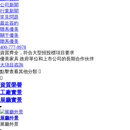
公司新聞
行業新聞
常見問題
最近簽約
聯系優美
關于優美
聯系優美
400-777-9978
資質齊全，符合大型招投標項目要求
優美家具 政府單位和上市公司的長期合作伙伴
大項目咨詢
點擊查看其他分類


資質榮譽
工廠實景
展廳實景
展廳外景
展廳外景