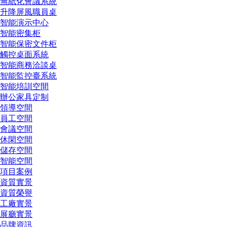
無紙化會議系統
升降屏風職員桌
智能演示中心
智能密集柜
智能保密文件柜
觸控桌面系統
智能商務洽談桌
智能監控臺系統
智能培訓空間
辦公家具定制
領導空間
員工空間
會議空間
休閑空間
儲存空間
智能空間
項目案例
資質實景
資質榮譽
工廠實景
展廳實景
品牌資訊