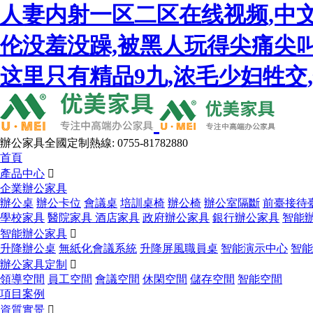
人妻内射一区二区在线视频,中
伦没羞没躁,被黑人玩得尖痛尖叫
这里只有精品9九,浓毛少妇牲交
辦公家具全國定制熱線: 0755-81782880
首頁
產品中心

企業辦公家具
辦公桌
辦公卡位
會議桌
培訓桌椅
辦公椅
辦公室隔斷
前臺接待
學校家具
醫院家具
酒店家具
政府辦公家具
銀行辦公家具
智能
智能辦公家具

升降辦公桌
無紙化會議系統
升降屏風職員桌
智能演示中心
智能
辦公家具定制

領導空間
員工空間
會議空間
休閑空間
儲存空間
智能空間
項目案例
資質實景
