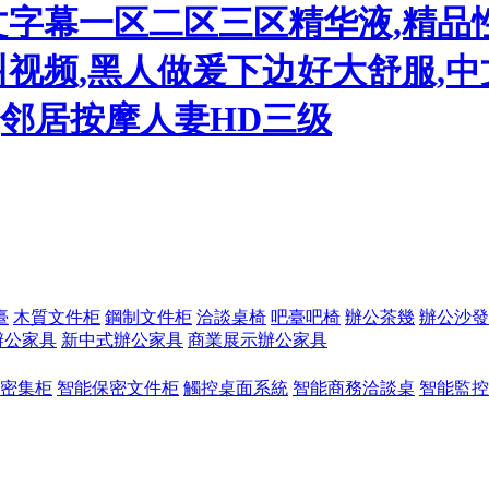
文字幕一区二区三区精华液,精品
视频,黑人做爰下边好大舒服,中
,邻居按摩人妻HD三级
臺
木質文件柜
鋼制文件柜
洽談桌椅
吧臺吧椅
辦公茶幾
辦公沙發
辦公家具
新中式辦公家具
商業展示辦公家具
密集柜
智能保密文件柜
觸控桌面系統
智能商務洽談桌
智能監控