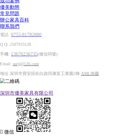
成功案例
優美動態
常見問題
辦公家具百科
聯系我們
0755-81782880
電話:
Q Q: 2507933128
13670236735
手機:
(微信同號)
Email:
sszjj@126.com
地址:深圳市寶安區松白路同康富工業園2棟
XML地圖
深圳市優美家具有限公司

微信