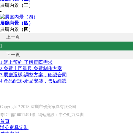
展廳內景（三）
展廳內景（四）
展廳內景（四）
上一頁
1
下一頁
1 網上預約-了解實際需求
2 免費上門量尺-免費制作方案
3 展廳選樣-調整方案，確認合同
4 產品配送-產品安裝，售后維護
深圳市優美家具有限公司
Shenzhen U?MEI furniture co. LTD
Copyright ? 2018 深圳市優美家具有限公司
粵ICP備16011491號
網站建設：
中企動力
深圳
首頁
辦公家具定制