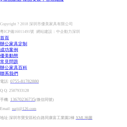
深圳市優美家具有限公司
Shenzhen U?MEI furniture co. LTD
Copyright ? 2018 深圳市優美家具有限公司
粵ICP備16011491號
網站建設：
中企動力
深圳
首頁
辦公家具定制
成功案例
優美動態
常見問題
辦公家具百科
聯系我們
0755-81782880
電話:
Q Q: 2507933128
13670236735
手機:
(微信同號)
Email:
sszjj@126.com
地址:深圳市寶安區松白路同康富工業園2棟
XML地圖