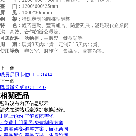
臺 面：
1200*600*25mm
屏 風：
1000*30mmm
鋼 架：
特殊定制的圓椎型鋼架
特 色：
輕巧靈動、豐富組合、隨意延展，滿足現代企業簡
潔、高效、合作的辦公環境。
可選配件：
活動柜，主機架、鍵盤架等。
周 期：
現貨3天內出貨，定制7-15天內出貨。
使用場所：
辦公室、財務室、會議室、圖書館等。
- - - - - - - - - - - - - - - - - - - - - - - - - - - - - - - - - - - - - - - - - - -
上一個
職員屏風卡位C11-G1414
下一個
職員辦公桌KO-H1407
相關產品
暫時沒有內容信息顯示
請先在網站后臺添加數據記錄。
1 網上預約-了解實際需求
2 免費上門量尺-免費制作方案
3 展廳選樣-調整方案，確認合同
4 產品配送-產品安裝，售后維護