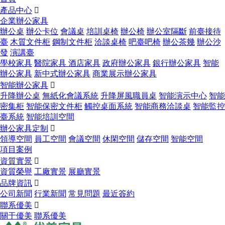
產品中心

企業辦公家具
辦公桌
辦公卡位
會議桌
培訓桌椅
辦公椅
辦公室隔斷
前臺接待
臺
木質文件柜
鋼制文件柜
洽談桌椅
吧臺吧椅
辦公茶幾
辦公沙
發
演講臺
學校家具
醫院家具
酒店家具
政府辦公家具
銀行辦公家具
智能
辦公家具
新中式辦公家具
商業展示辦公家具
智能辦公家具

升降辦公桌
無紙化會議系統
升降屏風職員桌
智能演示中心
智能
密集柜
智能保密文件柜
觸控桌面系統
智能商務洽談桌
智能監控
臺系統
智能培訓空間
辦公家具定制

領導空間
員工空間
會議空間
休閑空間
儲存空間
智能空間
項目案例
資質實景

資質榮譽
工廠實景
展廳實景
品牌資訊

公司新聞
行業新聞
常見問題
最近簽約
聯系優美

關于優美
聯系優美