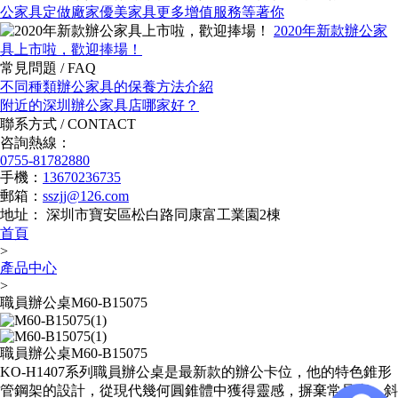
公家具定做廠家優美家具更多增值服務等著你
2020年新款辦公家
具上市啦，歡迎捧場！
常見問題 /
FAQ
不同種類辦公家具的保養方法介紹
附近的深圳辦公家具店哪家好？
聯系方式 /
CONTACT
咨詢熱線：
0755-81782880
手機：
13670236735
郵箱：
sszjj@126.com
地址： 深圳市寶安區松白路同康富工業園2棟
首頁
>
產品中心
>
職員辦公桌M60-B15075
職員辦公桌M60-B15075
KO-H1407系列職員辦公桌是最新款的辦公卡位，他的特色錐形
管鋼架的設計，從現代幾何圓錐體中獲得靈感，摒棄常見直、斜