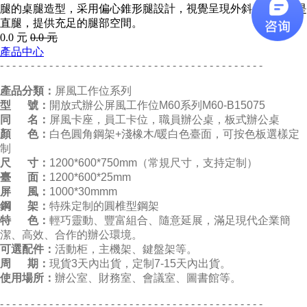
腿的桌腿造型，采用偏心錐形腿設計，視覺呈現外斜，本質卻是
直腿，提供充足的腿部空間。
0.0
元
0.0
元
產品中心
- - - - - - - - - - - - - - - - - - - - - - - - - - - - - - - - - - - - - - - - - - -
產品分類：
屏風工作位系列
型 號：
開放式辦公屏風工作位M60系列M60-B15075
同 名：
屏風卡座，員工卡位，職員辦公桌，板式辦公桌
顏 色：
白色圓角鋼架+淺橡木/暖白色臺面，可按色板選樣定
制
尺 寸：
1200*600*750mm（常規尺寸，支持定制）
臺 面：
1200*600*25mm
屏 風：
1000*30mmm
鋼 架：
特殊定制的圓椎型鋼架
特 色：
輕巧靈動、豐富組合、隨意延展，滿足現代企業簡
潔、高效、合作的辦公環境。
可選配件：
活動柜，主機架、鍵盤架等。
周 期：
現貨3天內出貨，定制7-15天內出貨。
使用場所：
辦公室、財務室、會議室、圖書館等。
- - - - - - - - - - - - - - - - - - - - - - - - - - - - - - - - - - - - - - - - - - -