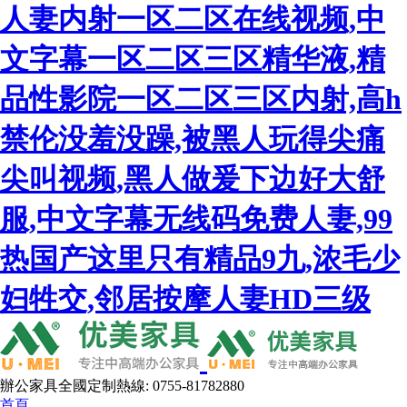
人妻内射一区二区在线视频,中
文字幕一区二区三区精华液,精
品性影院一区二区三区内射,高h
禁伦没羞没躁,被黑人玩得尖痛
尖叫视频,黑人做爰下边好大舒
服,中文字幕无线码免费人妻,99
热国产这里只有精品9九,浓毛少
妇牲交,邻居按摩人妻HD三级
辦公家具全國定制熱線: 0755-81782880
首頁