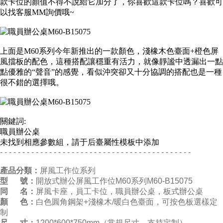
款卡位的顏值不得不說給它加分了，你喜歡這款卡位嗎？喜歡可
以找客服MM詢價哦~
上面是M60系列今年新推出的一款顏色，淺橡木色臺面+橙色屏
風擋板的配色，這種搭配讓穩重有活力，就像靜謐中透漏出一點
點優雅的“聲音”的感覺，看似沖突卻又十分協調的搭配也是一種
很不錯的選擇哦。
關鍵詞:
職員辦公桌
未找到相應參數組，請于后臺屬性模板中添加
- - - - - - - - - - - - - - - - - - - - - - - - - - - - - - - - - - - - - - - - - - -
產品分類：
屏風工作位系列
型 號：
開放式辦公屏風工作位M60系列M60-B15075
同 名：
屏風卡座，員工卡位，職員辦公桌，板式辦公桌
顏 色：
白色圓角鋼架+淺橡木/暖白色臺面，可按色板選樣定
制
尺 寸：
1200*600*750mm（常規尺寸，支持定制）