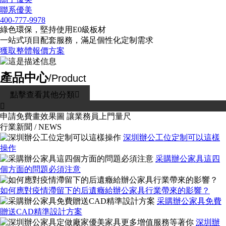
聯系優美
400-777-9978
綠色環保，堅持使用E0級板材
一站式項目配套服務，滿足個性化定制需求
獲取整體報價方案
產品中心
/Product
點擊查看其他分類


申請免費畫效果圖
讓業務員上門量尺
行業新聞 /
NEWS
深圳辦公工位定制可以這樣
操作
采購辦公家具這四
個方面的問題必須注意
如何應對疫情滯留下的后遺癥給辦公家具行業帶來的影響？
采購辦公家具免費
贈送CAD精準設計方案
深圳辦