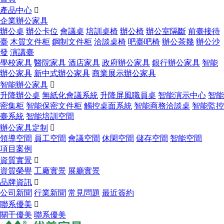
產品中心

企業辦公家具
辦公桌
辦公卡位
會議桌
培訓桌椅
辦公椅
辦公室隔斷
前臺接待
臺
木質文件柜
鋼制文件柜
洽談桌椅
吧臺吧椅
辦公茶幾
辦公沙
發
演講臺
學校家具
醫院家具
酒店家具
政府辦公家具
銀行辦公家具
智能
辦公家具
新中式辦公家具
商業展示辦公家具
智能辦公家具

升降辦公桌
無紙化會議系統
升降屏風職員桌
智能演示中心
智能
密集柜
智能保密文件柜
觸控桌面系統
智能商務洽談桌
智能監控
臺系統
智能培訓空間
辦公家具定制

領導空間
員工空間
會議空間
休閑空間
儲存空間
智能空間
項目案例
資質實景

資質榮譽
工廠實景
展廳實景
品牌資訊

公司新聞
行業新聞
常見問題
最近簽約
聯系優美

關于優美
聯系優美