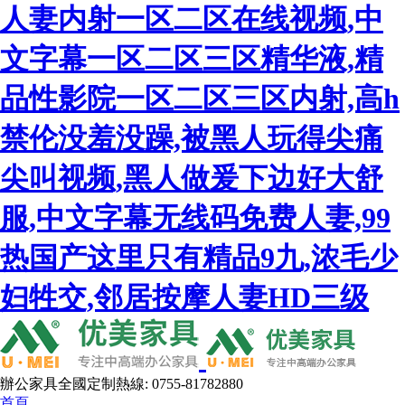
人妻内射一区二区在线视频,中
文字幕一区二区三区精华液,精
品性影院一区二区三区内射,高h
禁伦没羞没躁,被黑人玩得尖痛
尖叫视频,黑人做爰下边好大舒
服,中文字幕无线码免费人妻,99
热国产这里只有精品9九,浓毛少
妇牲交,邻居按摩人妻HD三级
辦公家具全國定制熱線: 0755-81782880
首頁