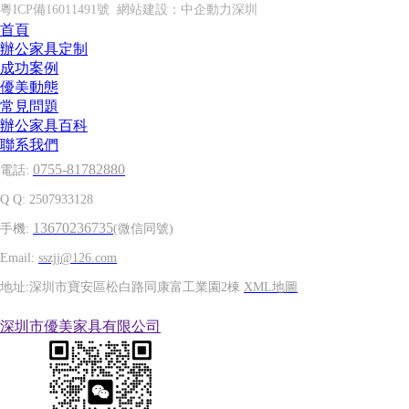
粵ICP備16011491號
網站建設：
中企動力
深圳
首頁
辦公家具定制
成功案例
優美動態
常見問題
辦公家具百科
聯系我們
0755-81782880
電話:
Q Q: 2507933128
13670236735
手機:
(微信同號)
Email:
sszjj@126.com
地址:深圳市寶安區松白路同康富工業園2棟
XML地圖
深圳市優美家具有限公司