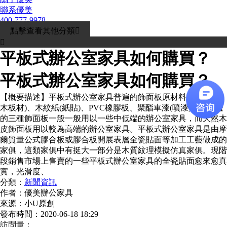
聯系優美
400-777-9978
點擊查看其他分類


平板式辦公室家具如何購買？
平板式辦公室家具如何購買？
【概要描述】
平板式辦公室家具普遍的飾面板原材料有薄木(貼
木板材)、木紋紙(紙貼)、PVC橡膠板、聚酯車漆(噴漆)等。后邊
的三種飾面板一般一般用以一些中低端的辦公室家具，而天然木
皮飾面板用以較為高端的辦公室家具。平板式辦公室家具是由摩
爾質量公式膠合板或膠合板開展表層全瓷貼面等加工工藝做成的
家俱，這類家俱中有挺大一部分是木質紋理模擬仿真家俱。現階
段銷售市場上售賣的一些平板式辦公室家具的全瓷貼面愈來愈真
實，光滑度、
分類：
新聞資訊
作者：
優美辦公家具
來源：
小U原創
發布時間：
2020-06-18 18:29
訪問量：