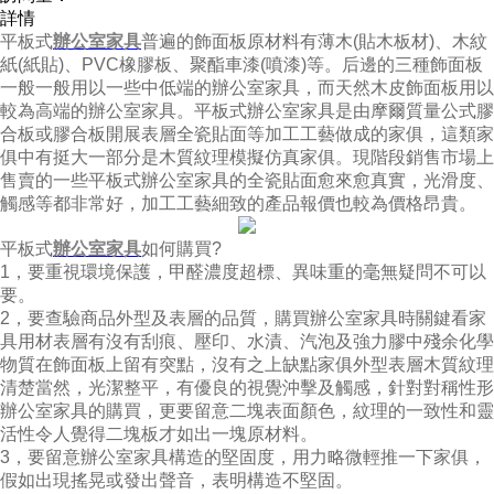
詳情
平板式
辦公室家具
普遍的飾面板原材料有薄木(貼木板材)、木紋
紙(紙貼)、PVC橡膠板、聚酯車漆(噴漆)等。后邊的三種飾面板
一般一般用以一些中低端的辦公室家具，而天然木皮飾面板用以
較為高端的辦公室家具。平板式辦公室家具是由摩爾質量公式膠
合板或膠合板開展表層全瓷貼面等加工工藝做成的家俱，這類家
俱中有挺大一部分是木質紋理模擬仿真家俱。現階段銷售市場上
售賣的一些平板式辦公室家具的全瓷貼面愈來愈真實，光滑度、
觸感等都非常好，加工工藝細致的產品報價也較為價格昂貴。
平板式
辦公室家具
如何購買?
1，要重視環境保護，甲醛濃度超標、異味重的毫無疑問不可以
要。
2，要查驗商品外型及表層的品質，購買辦公室家具時關鍵看家
具用材表層有沒有刮痕、壓印、水漬、汽泡及強力膠中殘余化學
物質在飾面板上留有突點，沒有之上缺點家俱外型表層木質紋理
清楚當然，光潔整平，有優良的視覺沖擊及觸感，針對對稱性形
辦公室家具的購買，更要留意二塊表面顏色，紋理的一致性和靈
活性令人覺得二塊板才如出一塊原材料。
3，要留意辦公室家具構造的堅固度，用力略微輕推一下家俱，
假如出現搖晃或發出聲音，表明構造不堅固。