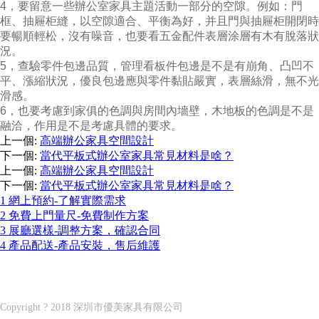
4，要留意一些辦公室家具主題活動一部分的空隙。例如：門
框、抽屜柜縫，以空隙適合、平衡為好，并且門與抽屜柜開閉時
要暢順輕松，沒有噪音，也要看五金配件表層涂層有木有脫落狀
況。
5，查驗零件包邊品質，管理看板件包邊是不是有崩角、凸凹不
平、漲縮狀況，優良包邊應與零件黏貼嚴實，表層絲滑，無不光
滑感。
6，也要考慮到家俱的色調與房間內墻壁，木地板的色調是不是
融洽，作用是不是考慮具體的要求。
上一個
:
高端辦公家具空間設計
下一個
:
當代平板式辦公室家具常見材料是啥？
上一個
:
高端辦公家具空間設計
下一個
:
當代平板式辦公室家具常見材料是啥？
1 網上預約-了解實際需求
2 免費上門量尺-免費制作方案
3 展廳選樣-調整方案，確認合同
4 產品配送-產品安裝，售后維護
深圳市優美家具有限公司
Shenzhen U?MEI furniture co. LTD
Copyright ? 2018 深圳市優美家具有限公司